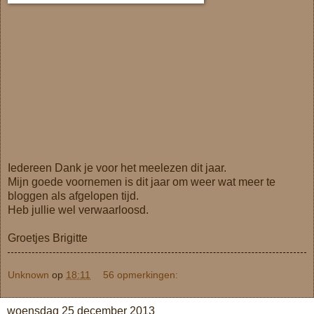
Iedereen Dank je voor het meelezen dit jaar.
Mijn goede voornemen is dit jaar om weer wat meer te
bloggen als afgelopen tijd.
Heb jullie wel verwaarloosd.
Groetjes Brigitte
Unknown
op
18:11
56 opmerkingen:
woensdag 25 december 2013