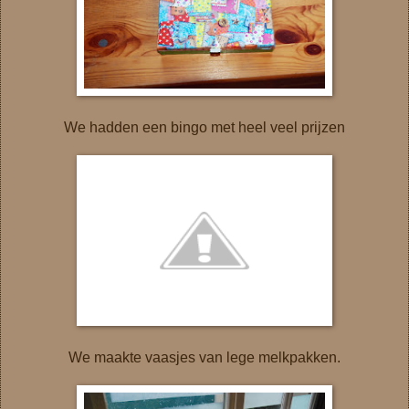
We hadden een bingo met heel veel prijzen
We maakte vaasjes van lege melkpakken.