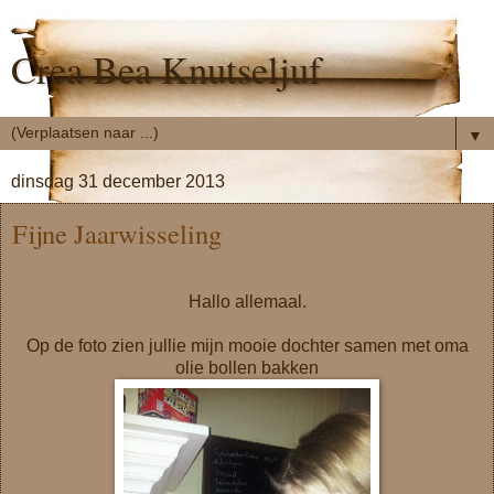
Crea Bea Knutseljuf
▼
dinsdag 31 december 2013
Fijne Jaarwisseling
Hallo allemaal.
Op de foto zien jullie mijn mooie dochter samen met oma
olie bollen bakken