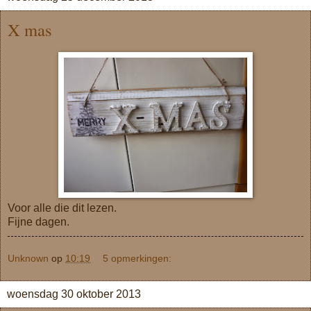
X mas
Voor alle die dit lezen.
Fijne dagen.
Unknown
op
10:19
5 opmerkingen:
woensdag 30 oktober 2013