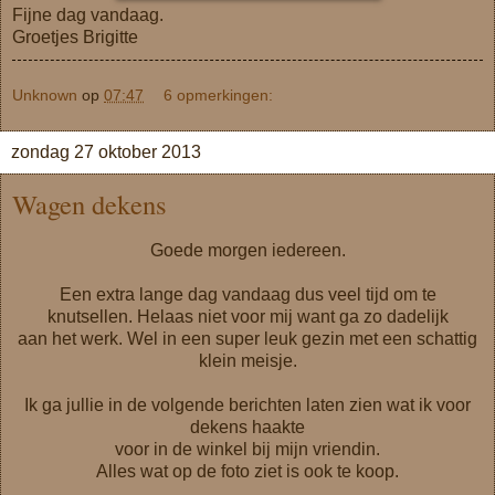
Fijne dag vandaag.
Groetjes Brigitte
Unknown
op
07:47
6 opmerkingen:
zondag 27 oktober 2013
Wagen dekens
Goede morgen iedereen.
Een extra lange dag vandaag dus veel tijd om te
knutsellen. Helaas niet voor mij want ga zo dadelijk
aan het werk. Wel in een super leuk gezin met een schattig
klein meisje.
Ik ga jullie in de volgende berichten laten zien wat ik voor
dekens haakte
voor in de winkel bij mijn vriendin.
Alles wat op de foto ziet is ook te koop.