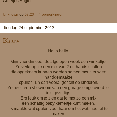
Groetjes Brigitte
Unknown
op
07:23
4 opmerkingen:
dinsdag 24 september 2013
Blauw
Hallo hallo,
Mijn vriendin opende afgelopen week een winkeltje.
Ze verkoopt er een mix van 2 de hands spullen
die opgeknapt kunnen worden samen met nieuw en
handgemaakte
spullen. En dan vooral gericht op kinderen.
Ze heeft een showroom van een garage omgetoverd tot
iets gezelligs.
Erg leuk om te zien dat je met zo een mix
een schattig baby kamertje kunt maken.
Ik maakte wat spulen voor haar om het wat meer af te
maken.