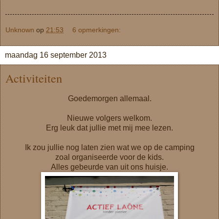
Unknown
op
21:53
6 opmerkingen:
maandag 16 september 2013
Activiteiten
Goedemorgen allemaal.
Nieuwe volgers welkom.
Erg leuk dat jullie met mij mee lezen.
Ik zou jullie nog laten zien wat we op de camping
zoal organiseerde voor de kids.
Alles gebeurde van uit ons huisje.