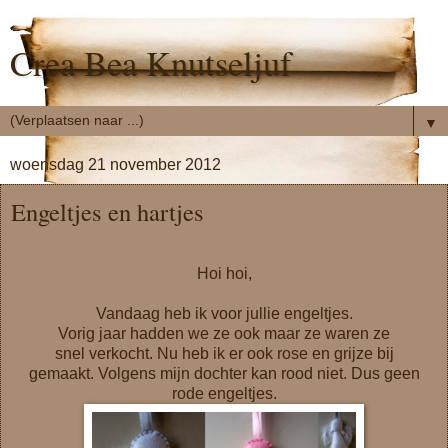
Crea Bea Knutseljuf
▼
woensdag 21 november 2012
Engeltjes en hartjes
Hoi hoi,
Vandaag heb ik voor jullie engeltjes.
Vorig jaar hadden we ze ook maar ze waren ze
snel verkocht. Nu heb ik er ook rose en grijze bij
gemaakt. Volgens mijn dochter kan rood niet. Dus geen
rode engeltjes.